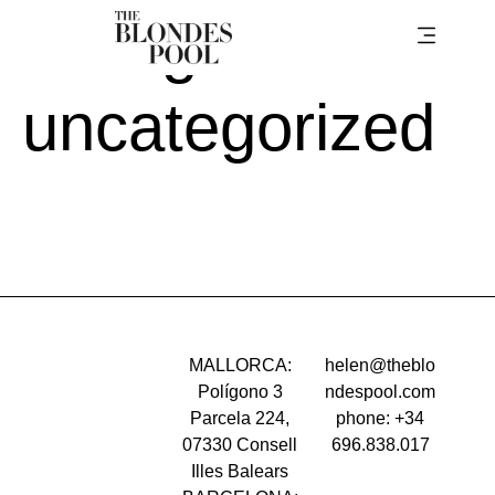
Categoría:
uncategorized
MALLORCA:
helen@theblo
Polígono 3
ndespool.com
Parcela 224,
phone: +34
07330 Consell
696.838.017
Illes Balears