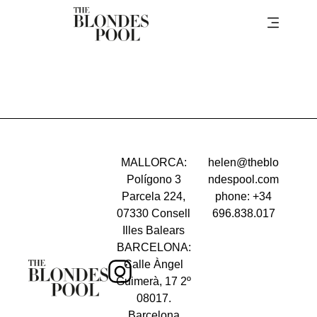
ICICLE
MALLORCA:
helen@theblo
Polígono 3
ndespool.com
Parcela 224,
phone: +34
07330 Consell
696.838.017
Illes Balears
BARCELONA:
Calle Àngel
Guimerà, 17 2º
08017.
Barcelona