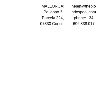
MALLORCA:
helen@theblo
Polígono 3
ndespool.com
Parcela 224,
phone: +34
07330 Consell
696.838.017
Illes Balears
BARCELONA:
Calle Àngel
Guimerà, 17 2º
08017.
Barcelona
TENERIFE:
Calle Tenerifa
04890 Islas
Canarias